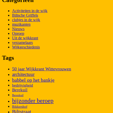
Categorieën
Activiteiten in de wijk
Biltsche Griffels
clubjes in de wijk
muzikanten
Nieuws
Oproep
Uit de wijkkrant
verzamelaars
Wijkgeschiedenis
Tags
50 jaar Wijkkrant Wittevrouwen
architectuur
babbel op het bankje
bedrijvigheid
Berekuil
Berenkuil
bijzonder beroep
Bikkershof
Biltstraat