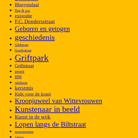
Bloeyendaal
Dag & uur
expositie
F.C. Dondersstraat
Geboren en getogen
geschiedenis
Gildstraat
Goedestraat
Griftpark
Griftstraat
groen
HNI
jubileum
kerstmis
Kids voor de krant
Kroonjuweel van Wittevrouwen
Kunstenaar in beeld
Kunst in de wijk
Lopen langs de Biltstraat
monumenten
natuur