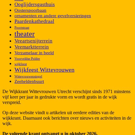
Ooglijdersgasthuis
Oosterspoorbaan
ornamenten en andere gevelversieringen
Paardenkathedraal
Poortstraat
theater
Veeartsenijterrein
Veemarktterrein
Verzamelaar in beeld
Voorveldse Polder
wijkfeest
Wijkfeest Wittevrouwen
Wittevrouwensingel
Zeeheldenbuurt
De Wijkkrant Wittevrouwen Utrecht verschijnt sinds 1971 minstens
vijf keer per jaar in gedrukte vorm en wordt gratis in de wijk
verspreid.
Op deze website vindt u artikelen uit eerdere edities van de
wijkkrant. Daarnaast ook berichten over nieuws en activiteiten in de
wijk.
De volgende krant ontvangt u in oktober 2026.