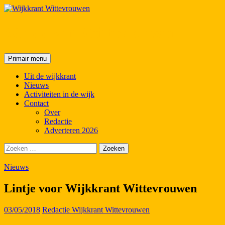
Wijkkrant Wittevrouwen
Zoeken
Spring
Primair menu
naar
inhoud
Uit de wijkkrant
Nieuws
Activiteiten in de wijk
Contact
Over
Redactie
Adverteren 2026
Zoeken
naar:
Nieuws
Lintje voor Wijkkrant Wittevrouwen
03/05/2018
Redactie Wijkkrant Wittevrouwen