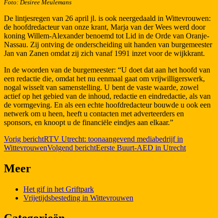
Foto: Desiree Meulemans
De lintjesregen van 26 april jl. is ook neergedaald in Wittevrouwen:
de hoofdredacteur van onze krant, Marja van der Wees werd door
koning Willem-Alexander benoemd tot Lid in de Orde van Oranje-
Nassau. Zij ontving de onderscheiding uit handen van burgemeester
Jan van Zanen omdat zij zich vanaf 1991 inzet voor de wijkkrant.
In de woorden van de burgemeester: “U doet dat aan het hoofd van
een redactie die, omdat het nu eenmaal gaat om vrijwilligerswerk,
nogal wisselt van samenstelling. U bent de vaste waarde, zowel
actief op het gebied van de inhoud, redactie en eindredactie, als van
de vormgeving. En als een echte hoofdredacteur bouwde u ook een
netwerk om u heen, heeft u contacten met adverteerders en
sponsors, en knoopt u de financiële eindjes aan elkaar.”
Berichtnavigatie
Vorig bericht
RTV Utrecht: toonaangevend mediabedrijf in
Wittevrouwen
Volgend bericht
Eerste Buurt-AED in Utrecht
Meer
Het gif in het Griftpark
Vrijetijdsbesteding in Wittevrouwen